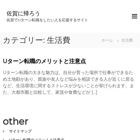
コ
ン
佐賀に帰ろう
テ
佐賀でUターン転職をしたい人を応援するサイト
ン
ツ
へ
カテゴリー:
生活費
ホーム
生活費
ス
キ
ッ
Uターン転職のメリットと注意点
プ
Uターン転職の大きな魅力は、自分が育った場所で仕事ができるた
め土地勘があり、親族や友人など悩みを相談できる人が近くに居る
など、生活環境に関するストレスが少ないことが挙げられます。ま
た、大都市圏と比較して、家賃や食費などが […]
other
サイトマップ
Uターン転職のメリットと注意点