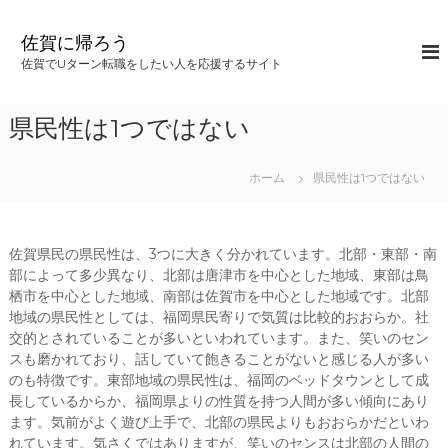
コ
ン
佐賀に帰ろう
テ
佐賀でUターン転職をしたい人を応援するサイト
ン
ツ
へ
県民性は1つではない
ス
キ
ッ
ホーム
県民性は1つではない
プ
佐賀県民の県民性は、3つに大きく分かれています。北部・東部・南
部によって多少異なり、北部は唐津市を中心とした地域、東部は鳥
栖市を中心とした地域、南部は佐賀市を中心とした地域です。北部
地域の県民性としては、福岡県民寄りで気質は比較的おおらか。社
交的とされていることが多いといわれています。また、笑いのセン
スも磨かれており、話していて飽きることがないと感じる人が多い
のも特徴です。東部地域の県民性は、福岡のベッドタウンとして成
長しているからか、福岡県よりの性質を持つ人間が多い傾向にあり
ます。気前がよく遊び上手で、北部の県民よりもおおらかだといわ
れています。気さくではありますが、笑いのセンスは北部の人間の