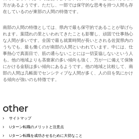
方があるようです。ただし、一部では保守的な思考を持つ人間も存
在しているのが東部の人間の特徴です。
南部の人間の特徴としては、県内で最も保守的であることが挙げら
れます。葉隠れの里といわれてきたことも影響し、頑固で仕事熱心
な人間が多いです。全国で最も就業時間が長いとされる佐賀県内の
うちでも、最も働くのが南部の人間といわれています。中には、仕
事熱心で真面目で、筋の通らないことには一切妥協しないという人
も。他の地域よりも吝嗇家の多い傾向も強く、万が一に備えて保険
にかける金額は多い傾向にあるようです。他の地域と比較して、南
部の人間は几帳面でセンシティブな人間が多く、人の目を気にかけ
る傾向が強いのも特徴です。
other
サイトマップ
Uターン転職のメリットと注意点
Uターン転職を成功させるために大切なこと